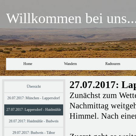
Willkommen bei uns..
Home
Wandern
Radtouren
27.07.2017: La
Übersicht
Zunächst zum Wette
26.07.2017: München - Lappersdorf
Nachmittag weitgeh
27.07.2017: Lappersdorf - Haidmühle
Himmel. Nach einem
28.07.2017: Haidmühle - Budweis
29.07.2017: Budweis - Tábor