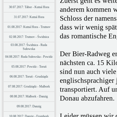
Zuerst geht es weit
30.07.2017: Tábor - Kutná Hora
anderem kommen wir
Schloss der namens
31.07.2017: Kutná Hora
dass wir wenig spä
01.08.2017: Kutná Hora - Trutnov
das romantische Eng
02.08.2017: Trutnov - Świdnica
03.08.2017: Świdnica - Ruda
Sułowska
Der Bier-Radweg en
04.08.2017: Ruda Sułowska - Powidz
nächsten ca. 15 Kil
05.08.2017: Powidz - Toruń
sind nun auch viele
06.08.2017: Toruń - Grudziądz
englischsprachiger
07.08.2017: Grudziądz - Malbork
transportiert. Auf u
Donau abzufahren.
08.08.2017: Malbork - Danzig
09.08.2017: Danzig
Leider müssen wir
10.08.2017: Danzig - Frombork