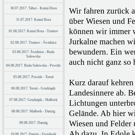
30.07.2017: Tábor - Kutná Hora
Wir fahren zurück a
über Wiesen und Fe
31.07.2017: Kutná Hora
können wir immer w
01.08.2017: Kutná Hora - Trutnov
Jurkalne machen wir
02.08.2017: Trutnov - Świdnica
bewundern. Ein wen
03.08.2017: Świdnica - Ruda
Sułowska
auch nicht ganz so 
04.08.2017: Ruda Sułowska - Powidz
05.08.2017: Powidz - Toruń
Kurz darauf kehren
06.08.2017: Toruń - Grudziądz
Landesinnere ab. Be
07.08.2017: Grudziądz - Malbork
Lichtungen unterbr
Gelände. Ab hier wi
08.08.2017: Malbork - Danzig
Wiesen und Felder 
09.08.2017: Danzig
Ab dazu. In Edole 
10.08.2017: Danzig - Frombork