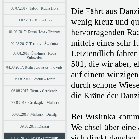
30.07.2017: Tábor - Kutná Hora
Die Fährt aus Danzig
wenig kreuz und qu
31.07.2017: Kutná Hora
hervorragenden Rad
01.08.2017: Kutná Hora - Trutnov
mittels eines sehr 
02.08.2017: Trutnov - Świdnica
Letztendlich fahren
03.08.2017: Świdnica - Ruda
Sułowska
501, die wir aber, 
04.08.2017: Ruda Sułowska - Powidz
auf einem winzigen 
05.08.2017: Powidz - Toruń
durch schöne Wies
06.08.2017: Toruń - Grudziądz
die Kräne der Danz
07.08.2017: Grudziądz - Malbork
Bei Wislinka komme
08.08.2017: Malbork - Danzig
Weichsel über eine 
09.08.2017: Danzig
sich direkt daneben
10.08.2017: Danzig - Frombork