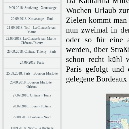
Da Katharina Mitte
19.09.2018: Straßburg - Xouaxange
Wochen Urlaub zur 
Zielen kommt man in
20.09.2018: Xouaxange - Toul
21.09.2018: Toul - La Chaussée-sur-
nun zweimal in den
Marne
oder so für eine 
22.09.2018: La Chaussée-sur-Marne -
Château-Thierry
werden, über Straß
23.09.2018: Château-Thierry - Paris
schon recht kühl 
24.09.2018: Paris
Paris gefolgt und 
25.09.2018: Paris - Bourron-Marlotte
gelegene Bordeaux w
26.09.2018: Bourron-Marlotte -
Orléans
27.09.2018: Orléans - Tours
28.09.2018: Tours - Poitiers
29.09.2018: Poitiers - Niort
30.09.2018: Niort - La Rochelle