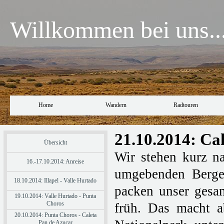
Willkommen bei uns..
Home
Wandern
Radtouren
21.10.2014: Ca
Übersicht
Wir stehen kurz n
16.-17.10.2014: Anreise
umgebenden Berge 
18.10.2014: Illapel - Valle Hurtado
packen unser gesa
19.10.2014: Valle Hurtado - Punta
Choros
früh. Das macht a
20.10.2014: Punta Choros - Caleta
Pan de Azucar