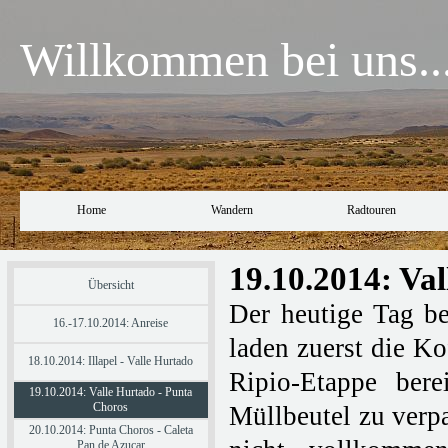
Willkommen bei uns..
Home
Wandern
Radtouren
19.10.2014: Va
Übersicht
Der heutige Tag b
16.-17.10.2014: Anreise
laden zuerst die Ko
18.10.2014: Illapel - Valle Hurtado
Ripio-Etappe ber
19.10.2014: Valle Hurtado - Punta
Choros
Müllbeutel zu verpa
20.10.2014: Punta Choros - Caleta
Pan de Azucar