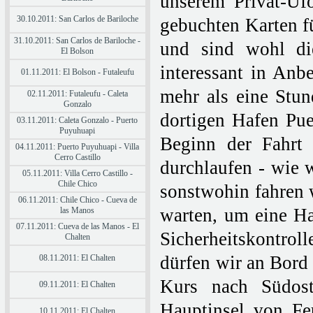
unserem Privat-Ufo
30.10.2011: San Carlos de Bariloche
gebuchten Karten fü
31.10.2011: San Carlos de Bariloche -
und sind wohl di
El Bolson
interessant in Anb
01.11.2011: El Bolson - Futaleufu
mehr als eine Stun
02.11.2011: Futaleufu - Caleta
Gonzalo
dortigen Hafen Pue
03.11.2011: Caleta Gonzalo - Puerto
Puyuhuapi
Beginn der Fahrt 
04.11.2011: Puerto Puyuhuapi - Villa
Cerro Castillo
durchlaufen - wie 
05.11.2011: Villa Cerro Castillo -
Chile Chico
sonstwohin fahren 
06.11.2011: Chile Chico - Cueva de
warten, um eine Ha
las Manos
07.11.2011: Cueva de las Manos - El
Sicherheitskontro
Chalten
dürfen wir an Bord
08.11.2011: El Chalten
Kurs nach Südost
09.11.2011: El Chalten
Hauptinsel von Fe
10.11.2011: El Chalten