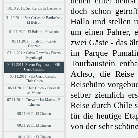
denen einer deuts
30.10.2011: San Carlos de Bariloche
doch schon getrof
31.10.2011: San Carlos de Bariloche -
Hallo und stellen 
El Bolson
um einen Fahrer, 
01.11.2011: El Bolson - Futaleufu
zwei Gäste - das äl
02.11.2011: Futaleufu - Caleta
Gonzalo
im Parque Pumali
03.11.2011: Caleta Gonzalo - Puerto
Puyuhuapi
Tourbaustein enth
04.11.2011: Puerto Puyuhuapi - Villa
Cerro Castillo
Achso, die Reise 
05.11.2011: Villa Cerro Castillo -
Chile Chico
Reisebüro vorgebuch
06.11.2011: Chile Chico - Cueva de
selber ziemlich er
las Manos
07.11.2011: Cueva de las Manos - El
Reise durch Chile 
Chalten
für die heutige Et
08.11.2011: El Chalten
von der sehr schön
09.11.2011: El Chalten
10.11.2011: El Chalten