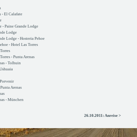
n
 - El Calafate
e
te - Paine Grande Lodge
ande Lodge
nde Lodge - Hosteria Pehoe
ehoe - Hotel Las Torres
Torres
Torres - Punta Arenas
nas - Tolhuin
 Ushuaia
Porvenir
 Punta Arenas
nas
enas - München
26.10.2011: Anreise >