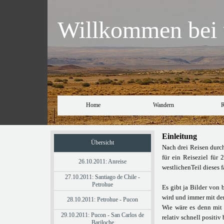
Willkommen bei u
Home
Wandern
R
Einleitung
Übersicht
Nach drei Reisen durc
für ein Reiseziel für
26.10.2011: Anreise
westlichenTeil dieses
27.10.2011: Santiago de Chile -
Petrohue
Es gibt ja Bilder von
wird und immer mit dem
28.10.2011: Petrohue - Pucon
Wie wäre es denn mit 
29.10.2011: Pucon - San Carlos de
relativ schnell positi
Bariloche