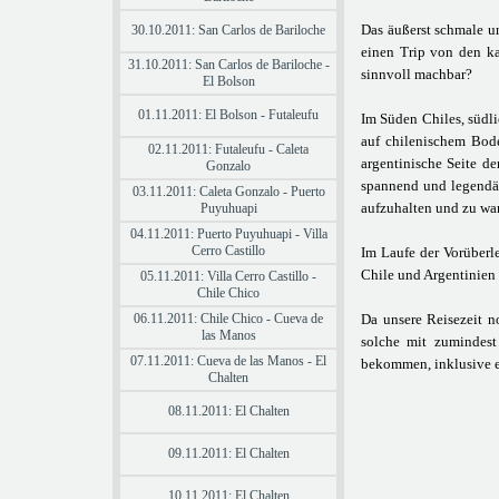
Das äußerst schmale u
30.10.2011: San Carlos de Bariloche
einen Trip von den ka
31.10.2011: San Carlos de Bariloche -
sinnvoll machbar?
El Bolson
01.11.2011: El Bolson - Futaleufu
Im Süden Chiles, südli
auf chilenischem Bode
02.11.2011: Futaleufu - Caleta
argentinische Seite d
Gonzalo
spannend und legendär 
03.11.2011: Caleta Gonzalo - Puerto
aufzuhalten und zu wa
Puyuhuapi
04.11.2011: Puerto Puyuhuapi - Villa
Cerro Castillo
Im Laufe der Vorüberl
Chile und Argentinien
05.11.2011: Villa Cerro Castillo -
Chile Chico
06.11.2011: Chile Chico - Cueva de
Da unsere Reisezeit n
las Manos
solche mit zumindest
07.11.2011: Cueva de las Manos - El
bekommen, inklusive e
Chalten
08.11.2011: El Chalten
09.11.2011: El Chalten
10.11.2011: El Chalten