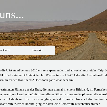
ns...
adtouren
Roadtrips
h die USA stand bei uns 2010 ein sehr spannender und abwechslungsreicher Trip 
 2011 fiel naturgemäß nicht leicht: Wieder in die USA? Oder die Australien-Erfa
 faszinierenden Kontinents? Oder doch ganz woanders hin?
 bestimmten Plätzen auf der Erde, die man einmal in einem Bildband, im Fernsehen
 jeweiligen Land verknüpft. Eines dieser Bilder in unserem Kopf waren die schrof
einem Urlaub in Chile? Ist es möglich, sich dort problemlos als Individualto
v beantwortet werden konnte, ging es daran, eine Reiseroute zurechtzuschnitzen.