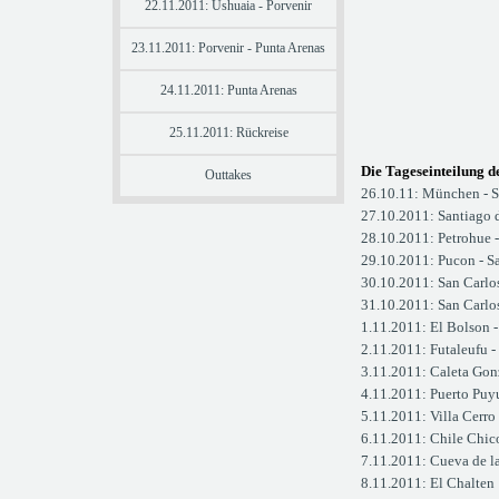
22.11.2011: Ushuaia - Porvenir
23.11.2011: Porvenir - Punta Arenas
24.11.2011: Punta Arenas
25.11.2011: Rückreise
Die Tageseinteilung d
Outtakes
26.10.11: München - S
27.10.2011: Santiago 
28.10.2011: Petrohue 
29.10.2011: Pucon - S
30.10.2011: San Carlo
31.10.2011: San Carlos
1.11.2011: El Bolson -
2.11.2011: Futaleufu -
3.11.2011: Caleta Gon
4.11.2011: Puerto Puyu
5.11.2011: Villa Cerro
6.11.2011: Chile Chic
7.11.2011: Cueva de l
8.11.2011: El Chalten