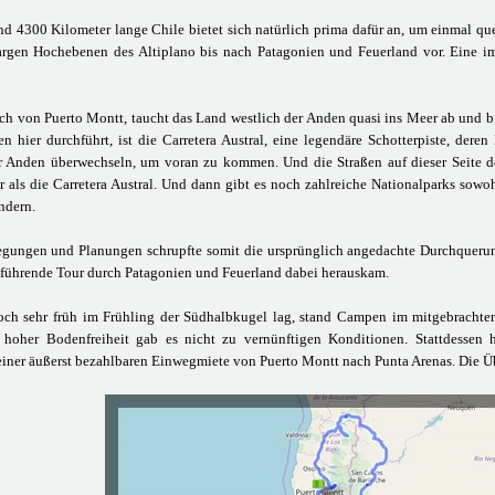
nd 4300 Kilometer lange Chile bietet sich natürlich prima dafür an, um einmal qu
rgen Hochebenen des Altiplano bis nach Patagonien und Feuerland vor. Eine im
ch von Puerto Montt, taucht das Land westlich der Anden quasi ins Meer ab und bil
n hier durchführt, ist die Carretera Austral, eine legendäre Schotterpiste, der
er Anden überwechseln, um voran zu kommen. Und die Straßen auf dieser Seite d
als die Carretera Austral. Und dann gibt es noch zahlreiche Nationalparks sowohl
ndern.
egungen und Planungen schrupfte somit die ursprünglich angedachte Durchqueru
 führende Tour durch Patagonien und Feuerland dabei herauskam.
och sehr früh im Frühling der Südhalbkugel lag, stand Campen im mitgebrachten
 hoher Bodenfreiheit gab es nicht zu vernünftigen Konditionen. Stattdessen 
iner äußerst bezahlbaren Einwegmiete von Puerto Montt nach Punta Arenas. Die Üb