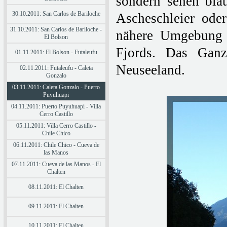
sondern sehen bla
30.10.2011: San Carlos de Bariloche
Ascheschleier ode
31.10.2011: San Carlos de Bariloche -
nähere Umgebung 
El Bolson
Fjords. Das Ganz
01.11.2011: El Bolson - Futaleufu
Neuseeland.
02.11.2011: Futaleufu - Caleta
Gonzalo
03.11.2011: Caleta Gonzalo - Puerto
Puyuhuapi
04.11.2011: Puerto Puyuhuapi - Villa
Cerro Castillo
05.11.2011: Villa Cerro Castillo -
Chile Chico
06.11.2011: Chile Chico - Cueva de
las Manos
07.11.2011: Cueva de las Manos - El
Chalten
08.11.2011: El Chalten
09.11.2011: El Chalten
10.11.2011: El Chalten