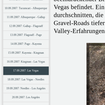
Vegas befindet. Ei
10.09.2007: Tucumcari - Albuquerque
durchschnitten, die
11.09.2007: Albuquerque - Gallup
Gravel-Roads tiefe
12.09.2007: Gallup - Flagstaff
Valley-Erfahrungen
13.09.2007: Flagstaff - Page
14.09.2007: Page - Kayenta
15.09.2007: Kayenta - Kingman
16.09.2007: Kingman - Las Vegas
17.09.2007: Las Vegas
18.09.2007: Las Vegas - Needles
19.09.2007: Needles - Los Angeles
20.09.2007: Los Angeles