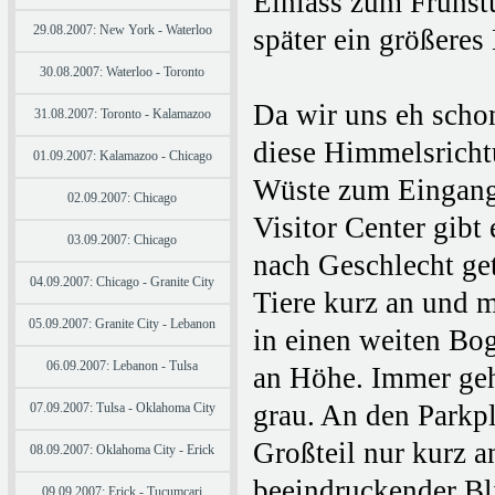
Einlass zum Frühstü
29.08.2007: New York - Waterloo
später ein größeres
30.08.2007: Waterloo - Toronto
Da wir uns eh scho
31.08.2007: Toronto - Kalamazoo
diese Himmelsricht
01.09.2007: Kalamazoo - Chicago
Wüste zum Eingang
02.09.2007: Chicago
Visitor Center gibt
03.09.2007: Chicago
nach Geschlecht get
04.09.2007: Chicago - Granite City
Tiere kurz an und 
05.09.2007: Granite City - Lebanon
in einen weiten Bo
06.09.2007: Lebanon - Tulsa
an Höhe. Immer geh
grau. An den Parkpl
07.09.2007: Tulsa - Oklahoma City
Großteil nur kurz a
08.09.2007: Oklahoma City - Erick
beeindruckender Bli
09.09.2007: Erick - Tucumcari