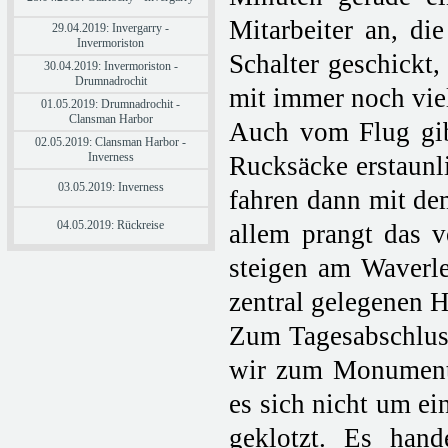
Mitarbeiter an, di
29.04.2019: Invergarry -
Invermoriston
Schalter geschickt,
30.04.2019: Invermoriston -
Drumnadrochit
mit immer noch viel
01.05.2019: Drumnadrochit -
Clansman Harbor
Auch vom Flug gibt
02.05.2019: Clansman Harbor -
Inverness
Rucksäcke erstaunl
03.05.2019: Inverness
fahren dann mit dem
04.05.2019: Rückreise
allem prangt das v
steigen am Waverl
zentral gelegenen H
Zum Tagesabschluss 
wir zum Monument f
es sich nicht um ei
geklotzt. Es han