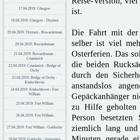
Reise-Version, viel
17.04.2019: Glasgow
ist.
18.04.2019: Glasgow - Drymen
Die Fahrt mit der
19.04.2019: Drymen - Rowardennan
selber ist viel me
20.04.2019: Rowardennan
Osterferien. Das so
21.04.2019: Rowardennan -
Crianlarich
die beiden Rucks
22.04.2019: Crianlarich - Bridge of
Orchy
durch den Sicherh
23.04.2019: Bridge of Orchy -
Kinlochleven
anstandslos ang
24.04.2019: Kinlochleven - Fort
Gepäckanhänger nic
William
25.04.2019: Fort William
zu Hilfe geholten
Person besetzten 
26.04.2019: Fort William
ziemlich lang und
27.04.2019: Fort William - Gairlochy
Minuten gerade ei
28.04.2019: Gairlochy - Invergarry