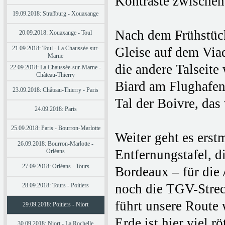
Kontraste zwische
19.09.2018: Straßburg - Xouaxange
Nach dem Frühstück
20.09.2018: Xouaxange - Toul
21.09.2018: Toul - La Chaussée-sur-
Gleise auf dem Via
Marne
die andere Talseite
22.09.2018: La Chaussée-sur-Marne -
Château-Thierry
Biard am Flughafen
23.09.2018: Château-Thierry - Paris
Tal der Boivre, das
24.09.2018: Paris
25.09.2018: Paris - Bourron-Marlotte
Weiter geht es erst
26.09.2018: Bourron-Marlotte -
Entfernungstafel, d
Orléans
27.09.2018: Orléans - Tours
Bordeaux – für die
noch die TGV-Strec
28.09.2018: Tours - Poitiers
führt unsere Route 
29.09.2018: Poitiers - Niort
Erde ist hier viel r
30.09.2018: Niort - La Rochelle