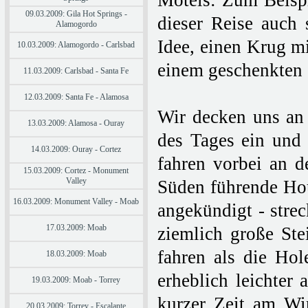
Motels: Zum Beispi
09.03.2009: Gila Hot Springs -
dieser Reise auch
Alamogordo
Idee, einen Krug mi
10.03.2009: Alamogordo - Carlsbad
einem geschenkten 
11.03.2009: Carlsbad - Santa Fe
12.03.2009: Santa Fe - Alamosa
Wir decken uns an 
13.03.2009: Alamosa - Ouray
des Tages ein und
14.03.2009: Ouray - Cortez
fahren vorbei an d
15.03.2009: Cortez - Monument
Valley
Süden führende Hou
16.03.2009: Monument Valley - Moab
angekündigt - strec
17.03.2009: Moab
ziemlich große Stei
fahren als die Ho
18.03.2009: Moab
erheblich leichter
19.03.2009: Moab - Torrey
kurzer Zeit am Wir
20.03.2009: Torrey - Escalante