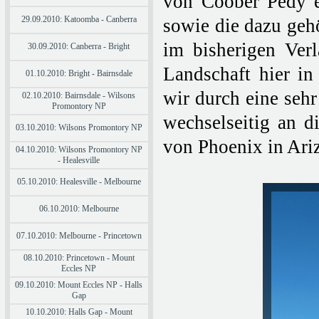
von Coober Pedy e
29.09.2010: Katoomba - Canberra
sowie die dazu geh
im bisherigen Verl
30.09.2010: Canberra - Bright
Landschaft hier in
01.10.2010: Bright - Bairnsdale
wir durch eine seh
02.10.2010: Bairnsdale - Wilsons
Promontory NP
wechselseitig an 
03.10.2010: Wilsons Promontory NP
von Phoenix in Ariz
04.10.2010: Wilsons Promontory NP
- Healesville
05.10.2010: Healesville - Melbourne
06.10.2010: Melbourne
07.10.2010: Melbourne - Princetown
08.10.2010: Princetown - Mount
Eccles NP
09.10.2010: Mount Eccles NP - Halls
Gap
10.10.2010: Halls Gap - Mount