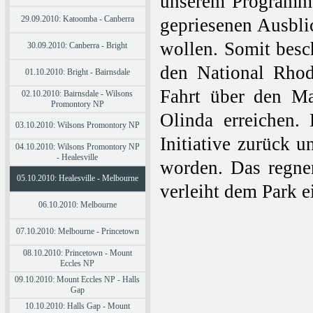
unserem Programm: 
29.09.2010: Katoomba - Canberra
gepriesenen Ausbl
wollen. Somit besc
30.09.2010: Canberra - Bright
den National Rhod
01.10.2010: Bright - Bairnsdale
Fahrt über den M
02.10.2010: Bairnsdale - Wilsons
Promontory NP
Olinda erreichen.
03.10.2010: Wilsons Promontory NP
Initiative zurück u
04.10.2010: Wilsons Promontory NP
- Healesville
worden. Das regner
05.10.2010: Healesville - Melbourne
verleiht dem Park 
06.10.2010: Melbourne
07.10.2010: Melbourne - Princetown
08.10.2010: Princetown - Mount
Eccles NP
09.10.2010: Mount Eccles NP - Halls
Gap
10.10.2010: Halls Gap - Mount