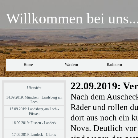
Willkommen bei uns..
Home
Wandern
Radtouren
22.09.2019: Ve
Übersicht
Nach dem Auscheck
14.09.2019: München - Landsberg am
Lech
Räder und rollen d
15.09.2019: Landsberg am Lech -
Füssen
dort aus noch ein k
16.09.2019: Füssen - Landeck
Nova. Deutlich vor
17.09.2019: Landeck - Glurns