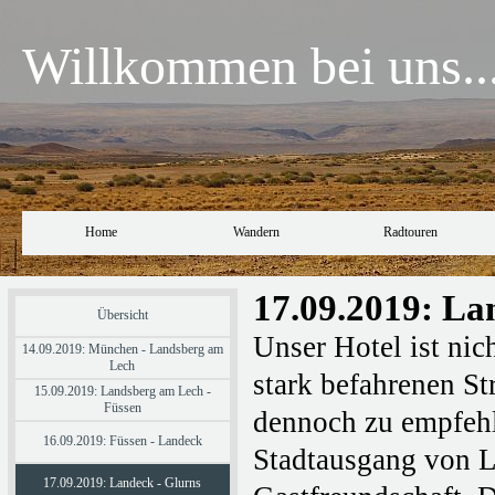
Willkommen bei uns..
Home
Wandern
Radtouren
17.09.2019: La
Übersicht
Unser Hotel ist nic
14.09.2019: München - Landsberg am
Lech
stark befahrenen St
15.09.2019: Landsberg am Lech -
Füssen
dennoch zu empfehle
16.09.2019: Füssen - Landeck
Stadtausgang von L
17.09.2019: Landeck - Glurns